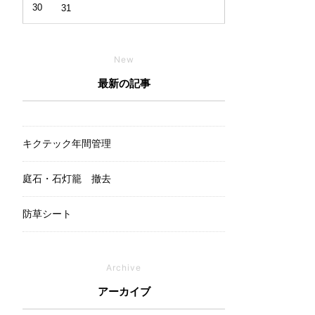
30
31
New
最新の記事
キクテック年間管理
庭石・石灯籠 撤去
防草シート
Archive
アーカイブ