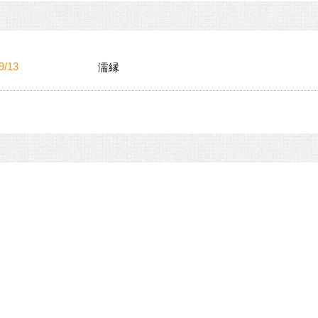
9/13
濡縁